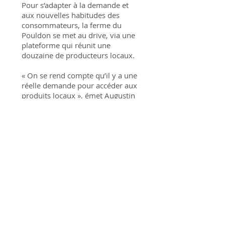
Pour s’adapter à la demande et
aux nouvelles habitudes des
consommateurs, la ferme du
Pouldon se met au drive, via une
plateforme qui réunit une
douzaine de producteurs locaux.
« On se rend compte qu’il y a une
réelle demande pour accéder aux
produits locaux », émet Augustin
Lescanne, le jeune exploitant de
la bergerie de l’anse du Pouldon.
La période de confinement a été
le révélateur de cette tendance
des consommateurs. Ils se sont
tournés de plus en plus vers le
local, ont repris goût à la cuisine
et au bien manger.
Publié le 30 aout 2020